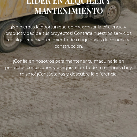
LIDER EN ALQUILER Y
MANTENIMIENTO
¡No pierdas la oportunidad de maximizar la eficiencia y
productividad de tus proyectos! Contrata nuestros servicios
de alquiler y mantenimiento de maquinarias de minería y
construcción.
¡Confía en nosotros para mantener tu maquinaria en
perfectas condiciones y asegura el éxito de tu empresa hoy
mismo! ¡Contáctanos y descubre la diferencia!